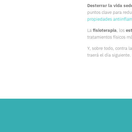
Desterrar la vida sede
puntos clave para reduc
propiedades antiinflam
La
fisioterapia
, los
es
tratamientos físicos m
Y, sobre todo, contra l
traerá el día siguiente.