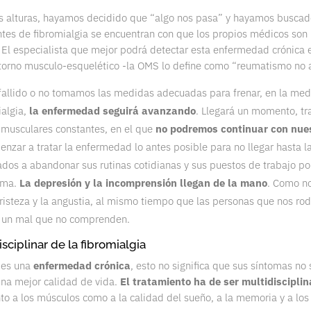
s alturas, hayamos decidido que “algo nos pasa” y hayamos buscado
es de fibromialgia se encuentran con que los propios médicos son 
. El especialista que mejor podrá detectar esta enfermedad crónica 
storno musculo-esquelético -la OMS lo define como “reumatismo no a
 fallido o no tomamos las medidas adecuadas para frenar, en la medi
ialgia,
la enfermedad seguirá avanzando
. Llegará un momento, tr
 musculares constantes, en el que
no podremos continuar con nues
nzar a tratar la enfermedad lo antes posible para no llegar hasta l
ados a abandonar sus rutinas cotidianas y sus puestos de trabajo p
ama.
La depresión y la incomprensión llegan de la mano
. Como n
risteza y la angustia, al mismo tiempo que las personas que nos ro
 un mal que no comprenden.
sciplinar de la fibromialgia
 es una
enfermedad crónica
, esto no significa que sus síntomas no 
 una mejor calidad de vida.
El tratamiento ha de ser multidisciplin
nto a los músculos como a la calidad del sueño, a la memoria y a lo