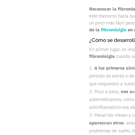
Reconocer la fibromia
este trastorno hacía qu
un poco más fácil pero
de la
fibromialgia
en e
¿Cómo se desarrolla
En primer lugar, es i
fibromialgia
cuando su
A los primeros sín
período de estrés o de
que responden a nuestr
Poco a poco,
nos ac
automedicarnos, como
antiinflamatorio nos al
Pasan los meses y c
aparezcan otros
: ans
problemas de sueño, 