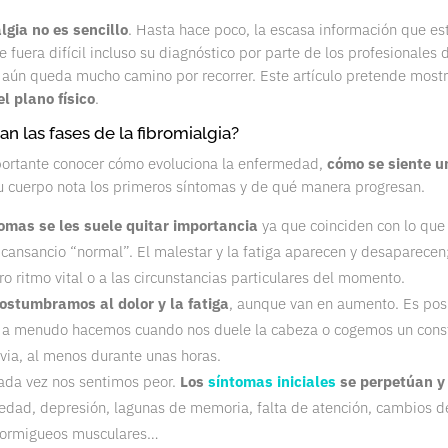
lgia no es sencillo
. Hasta hace poco, la escasa información que es
e fuera difícil incluso su diagnóstico por parte de los profesionales
 aún queda mucho camino por recorrer. Este artículo pretende mostr
l plano físico
.
n las fases de la fibromialgia?
mportante conocer cómo evoluciona la enfermedad,
cómo se siente u
 cuerpo nota los primeros síntomas y de qué manera progresan.
tomas se les suele quitar importancia
ya que coinciden con lo qu
 cansancio “normal”. El malestar y la fatiga aparecen y desaparece
o ritmo vital o a las circunstancias particulares del momento.
ostumbramos al dolor y la fatiga
, aunque van en aumento. Es po
 a menudo hacemos cuando nos duele la cabeza o cogemos un cons
ivia, al menos durante unas horas.
ada vez nos sentimos peor.
Los
síntomas iniciales
se perpetúan y
iedad, depresión, lagunas de memoria, falta de atención, cambios 
hormigueos musculares…