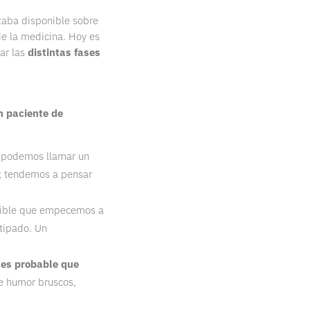
taba disponible sobre
 de la medicina. Hoy es
ar las
distintas fases
n paciente de
e podemos llamar un
n; tendemos a pensar
sible que empecemos a
tipado. Un
 es probable que
de humor bruscos,