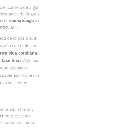
 el consejo de algún
incapaces de llegar a
es el
reumatólogo
ya
rticular”-.
da de lo posible, el
as años de malestar
tra vida cotidiana
.
a
fase final
. Algunos
orque apenas se
o sabemos lo que nos
dean se sienten
se puedan tratar y
ar
porque, como
s estados de ánimo.