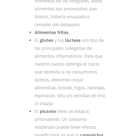
diferencia de los integrales, estos
alimentos son procesados: pan
blanco, bollería envasada o
cereales del desayuno.
Alimentos fritos
.
El
gluten
y los
lácteos
son dos de
las principales categorías de
alimentos inflamatorios. Para que
nuestro cuerpo obtenga el calcio
que necesita si no consumimos
lácteos, debemos incluir
almendras, brócoli, higos, naranjas,
espinacas, tofu y/o semillas de lino
(o linaza).
El
picante
tiene un estatus
ambivalente. Un consumo
moderado puede tener efectos
beneficiosos ya que la
capsaicina
,