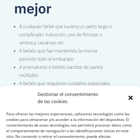
mejor
A cualquier bebé que tuviera un parto largo o
complicado: inducción, uso de fórceps o
ventosa, cesáreas etc
A bebés que han mantenido la misma
posición todo el embarazo
A prematuros o bebés nacidos de partos
múltiples
A bebés que requieren cuidados especiales
tras nacer
Gestionar el consentimiento
A bebés que presentan una cabeza en forma
de las cookies
de cono, con alguna asimetría, o con caput
Para ofrecer las mejores experiencias, utilizamos tecnologías como las
succedaneum (“apepinada”).
cookies para almacenar y/o acceder a la información del dispositivo. El
A aquellos que tuvieron dificultades para el
consentimiento de estas tecnologías nos permitirá procesar datos como
el comportamiento de navegación o las identificaciones únicas en este
biberón o la lactancia: hacían daño a las
sitio. No consentir o retirar el consentimiento, puede afectar