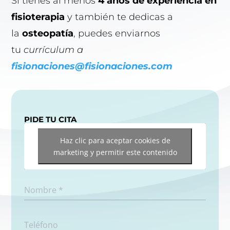
Si tienes al menos
4 años de experiencia en
fisioterapia
y también te dedicas a
la
osteopatía
, puedes enviarnos
tu
currículum a
fisionaciones@fisionaciones.com
PIDE TU CITA
Haz clic para aceptar cookies de
marketing y permitir este contenido
Nombre
*
Teléfono