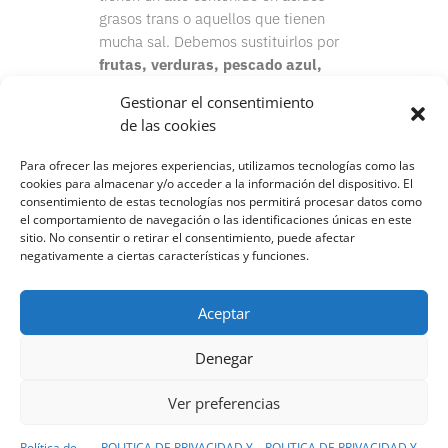
grasos trans o aquellos que tienen
mucha sal. Debemos sustituirlos por
frutas, verduras, pescado azul,
frutos secos
y una pizca de j
engibre
Gestionar el consentimiento
o
cúrcuma
.
de las cookies
Para ofrecer las mejores experiencias, utilizamos tecnologías como las
cookies para almacenar y/o acceder a la información del dispositivo. El
consentimiento de estas tecnologías nos permitirá procesar datos como
el comportamiento de navegación o las identificaciones únicas en este
sitio. No consentir o retirar el consentimiento, puede afectar
negativamente a ciertas características y funciones.
Aceptar
Denegar
Ver preferencias
Condiciones generales de uso
I
Política de
privacidad y cookies
I
Trabaja con nosotros
Política de
POLITICA DE PRIVACIDAD Y
POLITICA DE PRIVACIDAD Y