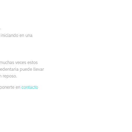
.
 iniciando en una
 muchas veces estos
sedentaria puede llevar
n reposo.
 ponerte en
contacto