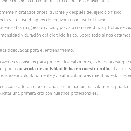
 sea cual sea la causa de nuestros espasmos musculares.
mente hidratados antes, durante y después del ejercicio físico.
ecta y efectiva después de realizar una actividad física.
cos en sodio, magnesio, calcio y potasio como verduras y frutos secos
intensidad y duración del ejercicio físico. Sobre todo si nos estamos
tillas adecuadas para el entrenamiento.
razones y consejos para prevenir los calambres, cabe destacar que
er por la
ausencia de actividad física en nuestra rutin
a. La vida 
tensarse involuntariamente y a sufrir calambres mientras estamos e
o un caso diferente por el que se manifiesten tus calambres puedes
licitar una primera cita con nuestros profesionales.