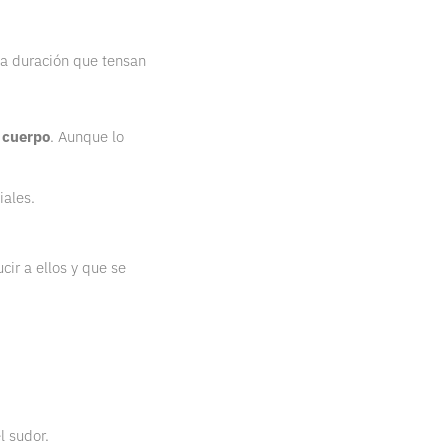
ta duración que tensan
 cuerpo
. Aunque lo
iales.
ir a ellos y que se
l sudor.