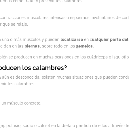
aremos cómo tratar y prevenir los calambres
contracciones musculares intensas o espasmos involuntarios de cor
r que se relaje.
 uno o más músculos y pueden
localizarse
en c
ualquier parte del
se den en las
piernas
, sobre todo en los
gemelos
.
bién se producen en muchas ocasiones en los cuádriceps o isquiotib
roducen los calambres?
 aún es desconocida, existen muchas situaciones que pueden conduc
enir los calambres.
 un músculo concreto.
(ej: potasio, sodio o calcio) en la dieta o pérdida de ellos a través de