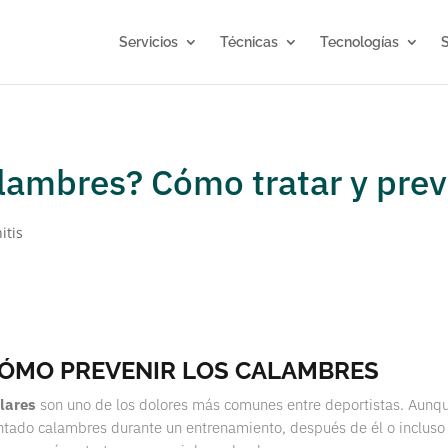
Servicios
Técnicas
Tecnologías
S
lambres? Cómo tratar y prev
CÓMO PREVENIR LOS CALAMBRES
lares
son uno de los dolores más comunes entre deportistas. Aunq
tado calambres durante un entrenamiento, después de él o incluso 