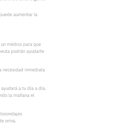
, puede aumentar la
a un médico para que
apeuta podrán ayudarte
 la necesidad inmediata
 ayudará a tu día a día.
endo la mañana el
utosondajes
de orina.