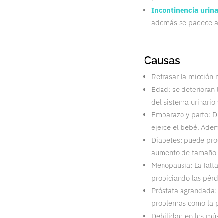
Incontinencia urin
además se padece alg
Causas
Retrasar la micción 
Edad: se deterioran 
del sistema urinario 
Embarazo y parto: Du
ejerce el bebé. Adem
Diabetes: puede prod
aumento de tamaño d
Menopausia: La falta
propiciando las pérd
Próstata agrandada:
problemas como la p
Debilidad en los músc