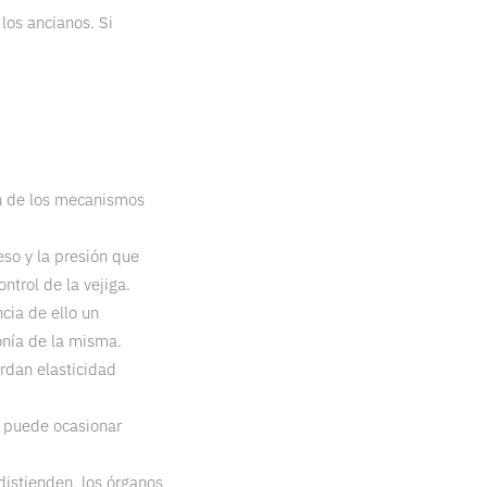
los ancianos. Si
ón de los mecanismos
so y la presión que
trol de la vejiga.
cia de ello un
onía de la misma.
erdan elasticidad
y puede ocasionar
 distienden, los órganos