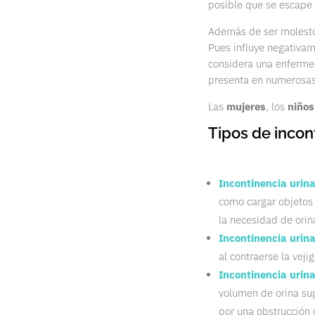
posible que se escape 
Además de ser molesto
Pues influye negativame
considera una enfermed
presenta en numerosa
Las
mujeres
, los
niños
Tipos de incont
Incontinencia urina
como cargar objetos 
la necesidad de orina
Incontinencia urina
al contraerse la veji
Incontinencia urin
volumen de orina sup
por una obstrucción