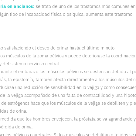
aria en ancianos:
se trata de uno de los trastornos más comunes en 
ún tipo de incapacidad física o psíquica, aumenta este trastorno.
no satisfaciendo el deseo de orinar hasta el último minuto.
los músculos de la zoma pélvica y puede deteriorase la coordinaci
y del sistema nervioso central.
rante el embarazo los músculos pélvicos se destensan debido al pe
ás, la epistomía, también afecta directamente a los músculos del con
ucirse una reducción de sensibilidad en la vejiga y como consecuen
e la vejiga acompañado de una falta de contractilidad y una hipot
 de estrógenos hace que los músculos de la vejiga se debiliten y pi
idas de orina.
 medida que los hombres envejecen, la próstata se va agrandando 
érdida de orina.
ulos pélvicos o uretrales: Si los músculos se debilitan o tejidos se