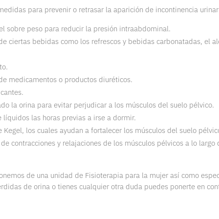
edidas para prevenir o retrasar la aparición de incontinencia urinar
 el sobre peso para reducir la presión intraabdominal.
e ciertas bebidas como los refrescos y bebidas carbonatadas, el alc
to.
de medicamentos o productos diuréticos.
icantes.
 la orina para evitar perjudicar a los músculos del suelo pélvico.
 líquidos las horas previas a irse a dormir.
e Kegel, los cuales ayudan a fortalecer los músculos del suelo pélvic
 de contracciones y relajaciones de los músculos pélvicos a lo largo 
onemos de una unidad de Fisioterapia para la mujer así como especi
érdidas de orina o tienes cualquier otra duda puedes ponerte en con