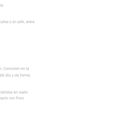
ia:
ohol o el café, entre
o. Consisten en la
del día y de forma
alistas en suelo
tacto con Fisio