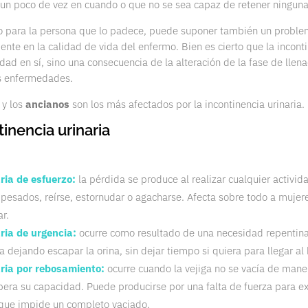
un poco de vez en cuando o que no se sea capaz de retener ninguna
 para la persona que lo padece, puede suponer también un problema
nte en la calidad de vida del enfermo. Bien es cierto que la inconti
ad en sí, sino una consecuencia de la alteración de la fase de llena
s enfermedades.
y los
ancianos
son los más afectados por la incontinencia urinaria.
inencia urinaria
ria de esfuerzo:
la pérdida se produce al realizar cualquier activid
pesados, reírse, estornudar o agacharse. Afecta sobre todo a mujere
r.
ria de urgencia:
ocurre como resultado de una necesidad repentina
ga dejando escapar la orina, sin dejar tiempo si quiera para llegar al
aria por rebosamiento:
ocurre cuando la vejiga no se vacía de mane
era su capacidad. Puede producirse por una falta de fuerza para exp
 que impide un completo vaciado.