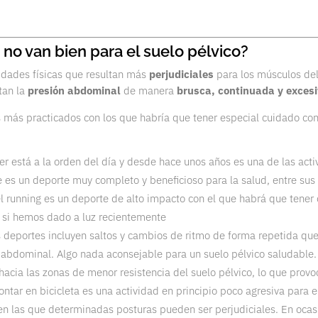
no van bien para el suelo pélvico?
vidades físicas que resultan más
perjudiciales
para los músculos del
tan la
presión abdominal
de manera
brusca, continuada y excesi
s más practicados con los que habría que tener especial cuidado con
rer está a la orden del día y desde hace unos años es una de las act
 es un deporte muy completo y beneficioso para la salud, entre sus 
el running es un deporte de alto impacto con el que habrá que tener
o si hemos dado a luz recientemente
 deportes incluyen saltos y cambios de ritmo de forma repetida q
 abdominal. Algo nada aconsejable para un suelo pélvico saludable
hacia las zonas de menor resistencia del suelo pélvico, lo que provo
tar en bicicleta es una actividad en principio poco agresiva para el
en las que determinadas posturas pueden ser perjudiciales. En ocas