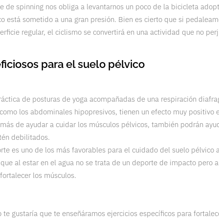
e de spinning nos obliga a levantarnos un poco de la bicicleta adop
ico está sometido a una gran presión. Bien es cierto que si pedalea
rficie regular, el ciclismo se convertirá en una actividad que no perj
iciosos para el suelo pélvico
ráctica de posturas de yoga acompañadas de una respiración diafra
s como los abdominales hipopresivos, tienen un efecto muy positivo e
emás de ayudar a cuidar los músculos pélvicos, también podrán ayud
tén debilitados.
te es uno de los más favorables para el cuidado del suelo pélvico 
 que al estar en el agua no se trata de un deporte de impacto pero 
 fortalecer los músculos.
 te gustaría que te enseñáramos ejercicios específicos para fortalece