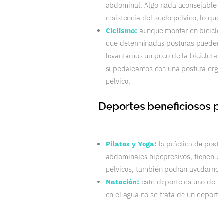
abdominal. Algo nada aconsejable p
resistencia del suelo pélvico, lo q
Ciclismo:
aunque montar en biciclet
que determinadas posturas pueden s
levantarnos un poco de la biciclet
si pedaleamos con una postura ergui
pélvico.
Deportes beneficiosos p
Pilates y Yoga:
la práctica de pos
abdominales hipopresivos, tienen u
pélvicos, también podrán ayudarnos
Natación:
este deporte es uno de l
en el agua no se trata de un deport