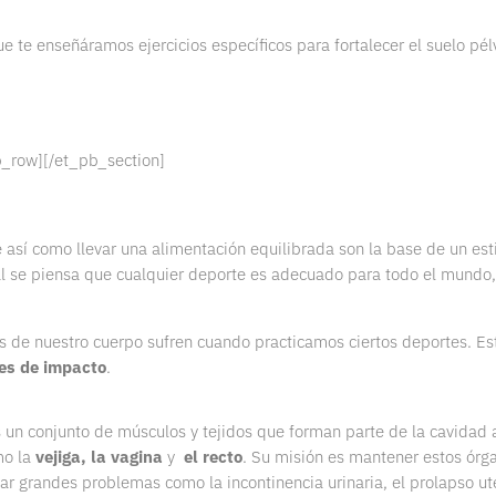
ue te enseñáramos ejercicios específicos para fortalecer el suelo pé
b_row][/et_pb_section]
 así como llevar una alimentación equilibrada son la base de un est
l se piensa que cualquier deporte es adecuado para todo el mundo
s de nuestro cuerpo sufren cuando practicamos ciertos deportes. Es
es de impacto
.
 un conjunto de músculos y tejidos que forman parte de la cavidad 
mo la
vejiga, la vagina
y
el recto
. Su misión es mantener estos órg
ar grandes problemas como la incontinencia urinaria, el prolapso ut