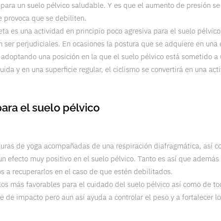
ara un suelo pélvico saludable. Y es que el aumento de presión se 
ue provoca que se debiliten.
a es una actividad en principio poco agresiva para el suelo pélvico,
er perjudiciales. En ocasiones la postura que se adquiere en una c
a adoptando una posición en la que el suelo pélvico está sometido a 
da y en una superficie regular, el ciclismo se convertirá en una act
ara el suelo pélvico
turas de yoga acompañadas de una respiración diafragmática, así co
n efecto muy positivo en el suelo pélvico. Tanto es así que además
 a recuperarlos en el caso de que estén debilitados.
os más favorables para el cuidado del suelo pélvico así como de tod
e de impacto pero aun así ayuda a controlar el peso y a fortalecer l