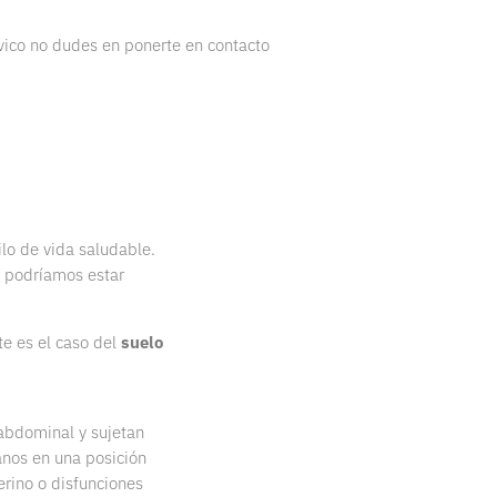
lvico no dudes en ponerte en contacto
ilo de vida saludable.
, podríamos estar
te es el caso del
suelo
abdominal y sujetan
anos en una posición
erino o disfunciones