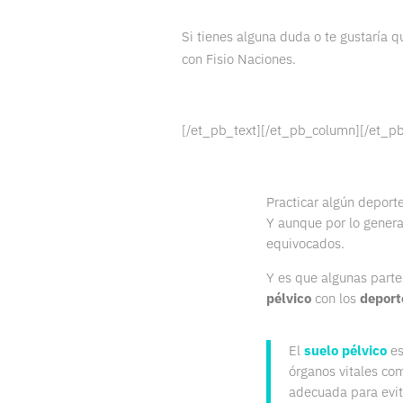
Si tienes alguna duda o te gustaría q
con Fisio Naciones.
[/et_pb_text][/et_pb_column][/et_p
Practicar algún deporte
Y aunque por lo genera
equivocados.
Y es que algunas parte
pélvico
con los
deport
El
suelo pélvico
es
órganos vitales co
adecuada para evit