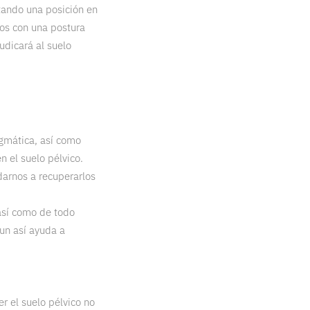
tando una posición en
mos con una postura
udicará al suelo
gmática, así como
n el suelo pélvico.
arnos a recuperarlos
así como de todo
aun así ayuda a
r el suelo pélvico no