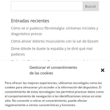
Entradas recientes
Cómo sé si padezco fibromialgia: síntomas iniciales y
diagnóstico precoz
Cómo aliviar dolores musculares con la sal de Epsom
Dime dónde te duele la espalda y te diré qué mal
padeces
Qué es la Fisioterapia Respiratoria, para qué sirve y
cómo se hace
Gestionar el consentimiento
de las cookies
7 maneras de fortalecer el sistema inmunitario en
casa
Para ofrecer las mejores experiencias, utilizamos tecnologías como las
cookies para almacenar y/o acceder a la información del dispositivo. El
consentimiento de estas tecnologías nos permitirá procesar datos como
Comentarios recientes
el comportamiento de navegación o las identificaciones únicas en este
sitio. No consentir o retirar el consentimiento, puede afectar
negativamente a ciertas características y funciones.