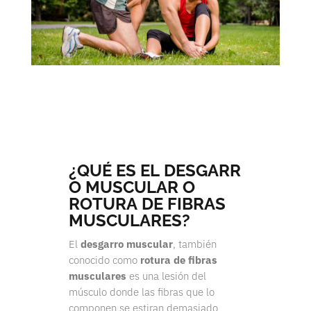
¿QUÉ ES EL DESGARR
O MUSCULAR O
ROTURA DE FIBRAS
MUSCULARES?
El
desgarro muscular
, también
conocido como
rotura de fibras
musculares
es una lesión del
músculo donde las fibras que lo
componen se estiran demasiado